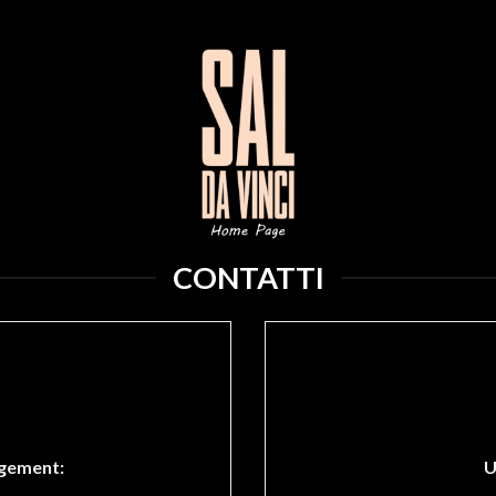
CONTATTI
gement:
U